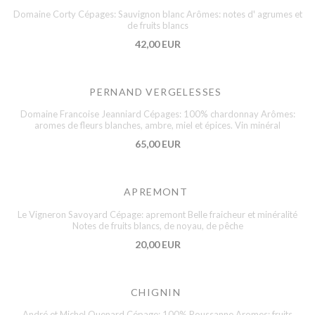
Domaine Corty Cépages: Sauvignon blanc Arômes: notes d' agrumes et
de fruits blancs
42,00 EUR
PERNAND VERGELESSES
Domaine Francoise Jeanniard Cépages: 100% chardonnay Arômes:
aromes de fleurs blanches, ambre, miel et épices. Vin minéral
65,00 EUR
APREMONT
Le Vigneron Savoyard Cépage: apremont Belle fraicheur et minéralité
Notes de fruits blancs, de noyau, de pêche
20,00 EUR
CHIGNIN
André et Michel Quenard Cépage: 100% Roussanne Aromes: fruits