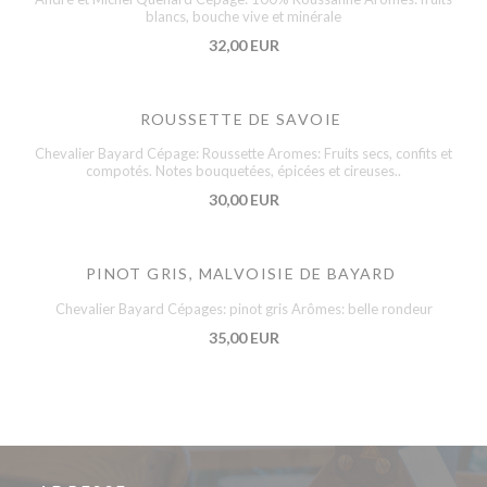
blancs, bouche vive et minérale
32,00 EUR
ROUSSETTE DE SAVOIE
Chevalier Bayard Cépage: Roussette Aromes: Fruits secs, confits et
compotés. Notes bouquetées, épicées et cireuses..
30,00 EUR
PINOT GRIS, MALVOISIE DE BAYARD
Chevalier Bayard Cépages: pinot gris Arômes: belle rondeur
35,00 EUR