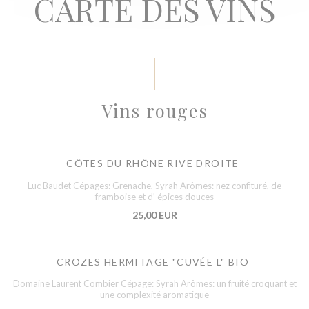
CARTE DES VINS
Vins rouges
CÔTES DU RHÔNE RIVE DROITE
Luc Baudet Cépages: Grenache, Syrah Arômes: nez confituré, de
framboise et d' épices douces
25,00 EUR
CROZES HERMITAGE "CUVÉE L" BIO
Domaine Laurent Combier Cépage: Syrah Arômes: un fruité croquant et
une complexité aromatique