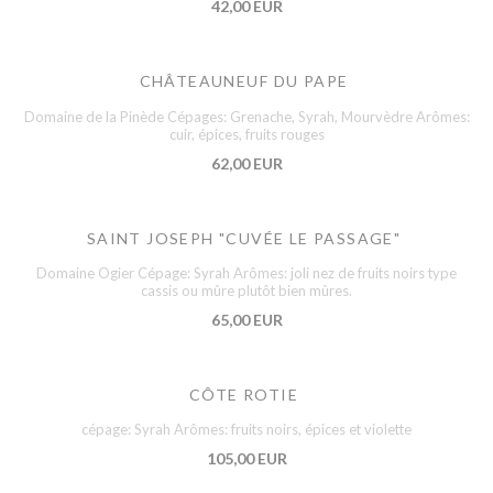
42,00 EUR
CHÂTEAUNEUF DU PAPE
Domaine de la Pinède Cépages: Grenache, Syrah, Mourvèdre Arômes:
cuir, épices, fruits rouges
62,00 EUR
SAINT JOSEPH "CUVÉE LE PASSAGE"
Domaine Ogier Cépage: Syrah Arômes: joli nez de fruits noirs type
cassis ou mûre plutôt bien mûres.
65,00 EUR
CÔTE ROTIE
cépage: Syrah Arômes: fruits noirs, épices et violette
105,00 EUR