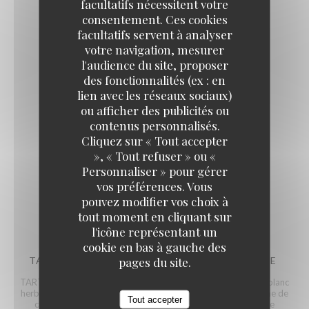
facultatifs nécessitent votre
consentement. Ces cookies
facultatifs servent à analyser
RACLETTE FUMEE
votre navigation, mesurer
l'audience du site, proposer
24,00 EUR
des fonctionnalités (ex : en
lien avec les réseaux sociaux)
ou afficher des publicités ou
RACLETTE A L'AIL DES OURS
contenus personnalisés.
Liste des allergènes
AU MONTAGNARD
Cliquez sur « Tout accepter
24,00 EUR
», « Tout refuser » ou «
Personnaliser » pour gérer
vos préférences. Vous
LES GRATINÉES
pouvez modifier vos choix à
SERVIES AVEC SALADE VERTE
tout moment en cliquant sur
l'icône représentant un
cookie en bas à gauche des
pages du site.
TARTICHÈVRE / RACLIFLETTE / TARTIFLETTE
TARTIFLETTE: pommes de terre, oignons, crème, lardons, vin blanc
herbes et Reblochon TARTICHEVRE: base de tartiflette + tomme de
Tout accepter
chèvre RACLIFLETTE: base de tartiflette + fromage à raclette