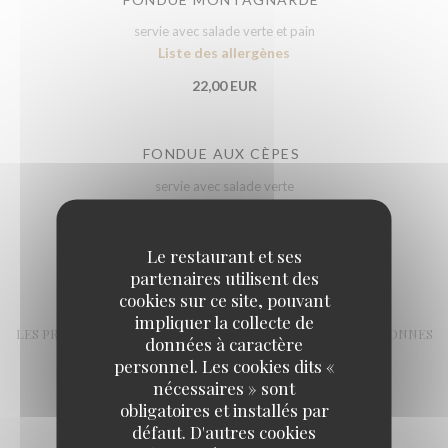
servie avec salade verte et pain
Liste des allergènes
22,00 EUR
FONDUE AUX CÈPES
servie avec salade verte
Liste des allergènes
25,00 EUR
Le restaurant et ses
partenaires utilisent des
cookies sur ce site, pouvant
RACLETTES
impliquer la collecte de
LES PRIX SONT INDIQUES PAR PERSONNE. MINIMUM 2 PERSONNES
données à caractère
SERVIES AVEC SALADE VERTE ET POMMES DE TERRE
personnel. Les cookies dits «
nécessaires » sont
obligatoires et installés par
RACLETTE AU LAIT CRU
défaut. D'autres cookies
22,00 EUR