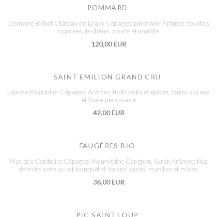
POMMARD
Domaine Bichot Château de Dracy Cépages: pinot noir Arômes: touches
toastées de chêne, poivre et myrtille
120,00 EUR
SAINT EMILION GRAND CRU
Lajarde Montarlier Cépages: Arômes: fruits noirs et épices, tanins soyeux
et finale persistante
42,00 EUR
FAUGÈRES BIO
Mas des Capitelles Cépages: Mourvèdre, Carignan, Syrah Arômes: Nez
de fruits noirs au joli bouquet d' épices: cassis, myrtilles et mûres.
36,00 EUR
PIC SAINT LOUP