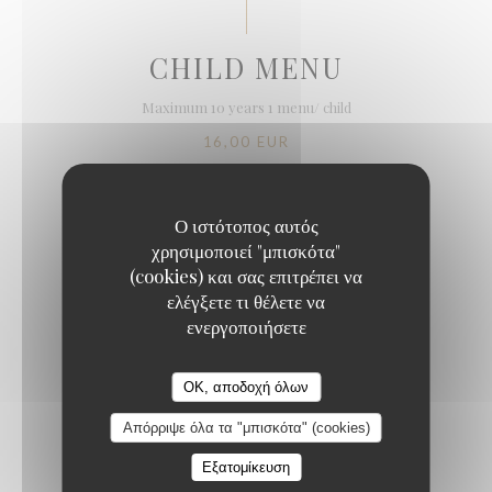
CHILD MENU
Maximum 10 years 1 menu/ child
16,00 EUR
FONDUE OR RACLETTE
Ο ιστότοπος αυτός
χρησιμοποιεί "μπισκότα"
to share with 2 adults
(cookies) και σας επιτρέπει να
Λίστα αλλεργιογόνων
ελέγξετε τι θέλετε να
ενεργοποιήσετε
CHEESE RAVIOLI WITH HAM
AU MONTAGNARD
OK, αποδοχή όλων
Λίστα αλλεργιογόνων
Απόρριψε όλα τα "μπισκότα" (cookies)
Εξατομίκευση
RACLIFLETTE