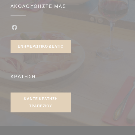
ΑΚΟΛΟΥΘΉΣΤΕ ΜΑΣ
Facebook ((ανοίγει σε νέο παράθυρο))
ΕΝΗΜΕΡΩΤΙΚΌ ΔΕΛΤΊΟ
ΚΡΆΤΗΣΗ
ΚΆΝΤΕ ΚΡΆΤΗΣΗ
ΤΡΑΠΕΖΙΟΎ