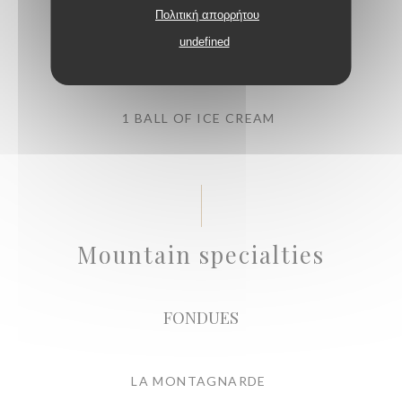
Πολιτική απορρήτου
potatoes, onions, bacon, cream and raclette cheese
undefined
Λίστα αλλεργιογόνων
1 BALL OF ICE CREAM
Mountain specialties
FONDUES
LA MONTAGNARDE