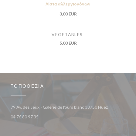
Λίστα αλλεργιογόνων
3,00 EUR
VEGETABLES
5,00 EUR
ΤΟΠΟΘΕΣΊΑ
((ανοίγει σε νέ
79 Av. des Jeux - Galerie de l'ours blanc 38750 Huez
04 76 80 97 35