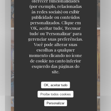
oferecer funcionalidades
(por exemplo, relacionadas
às redes sociais) ou exibir
publicidade ou conteúdos
personalizados. Clique em
AU MONTAGNARD
'OK, aceitar tudo', 'Recusar
tudo' ou 'Personalizar' para
gerenciar suas preferências.
Você pode alterar suas
escolhas a qualquer
momento clicando no ícone
de cookie no canto inferior
esquerdo das páginas do
site.
OK, aceitar tudo
Proíbe todos cookies
Personalizar