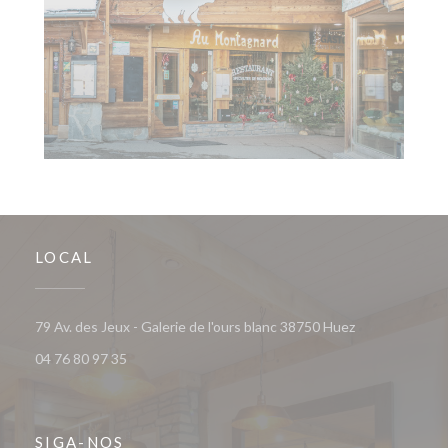
LOCAL
((abre numa nov
79 Av. des Jeux - Galerie de l'ours blanc 38750 Huez
04 76 80 97 35
SIGA-NOS