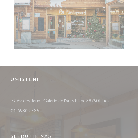
UMÍSTĚNÍ
((otevře se v 
79 Av. des Jeux - Galerie de l'ours blanc 38750 Huez
04 76 80 97 35
SLEDUJTE NÁS