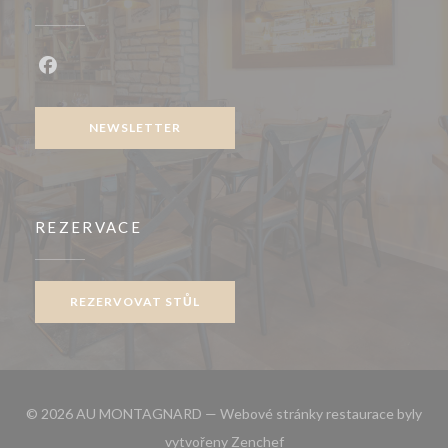
Facebook ((otevře se v novém okně))
NEWSLETTER
REZERVACE
REZERVOVAT STŮL
© 2026 AU MONTAGNARD — Webové stránky restaurace byly
((otevře se v novém okně))
vytvořeny
Zenchef