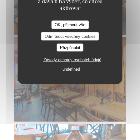
a dává ti na výběr, co chceš
aktivovat
OK, přijmout vše
AU MONTAGNARD
Odmítnout všechny cookies
Přizpůsobit
Zásady ochrany osobních údajů
undefined