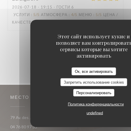
2026-07-18
- 19:15 - ГОСТИ 6
УСЛУГИ
:
5
/5
АТМОСФЕРА
:
4
/5
МЕНЮ
:
5
/5
ЦЕНА /
КАЧЕСТВО
:
4
/5
Этот сайт использует кукис и
1
2
3
позволяет вам контролироват
сервисы которые вы хотите
активировать
Ок, все активировать
Запретить использование cookies
Персонализировать
МЕСТО
Политика конфиденциальности
undefined
((открывается 
79 Av. des Jeux - Galerie de l'ours blanc 38750 Huez
04 76 80 97 35