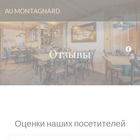
Панель управления cookies
AU MONTAGNARD
Отзывы
Face
Оценки наших посетителей