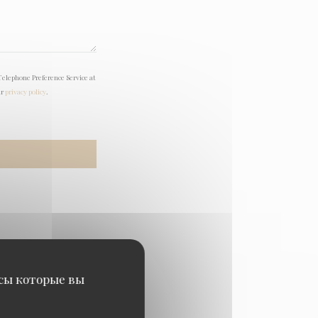
Telephone Preference Service at
ur
privacy policy
.
исы которые вы