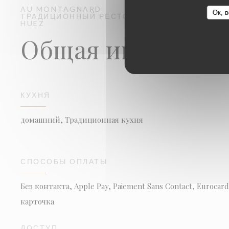
AU MONTAGNARD
Ок, в
ТРАДИЦИОННЫЙ РЕСТОРАН
HUEZ
Общая информац
КУХНЯ
домашний, Традиционная кухня
СПОСОБЫ ОПЛАТЫ
Без контакта, Apple Pay, Paiement Sans Contact, Euroca
карточка
ДОСТУП