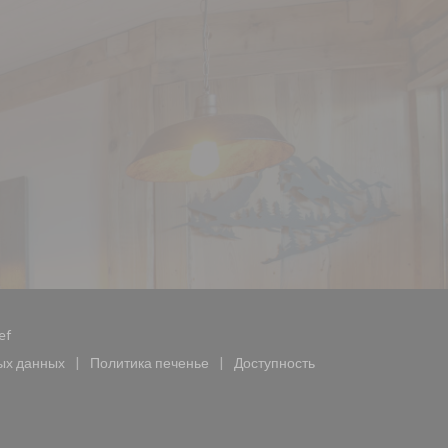
((открывается в новом окне))
ef
ых данных
Политика печенье
Доступность
ается в новом окне))
((открывается в новом окне))
((открывается в новом окне