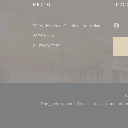
МЕСТО
ПРИС
79 Av. des Jeux - Galerie de l'ours blanc
Face
((открывается в новом окне))
38750 Huez
04 76 80 97 35
©
Предупреждение об отказе от ответственност
((открывается в новом