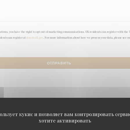
lations, you have the right to opt out of marketing communications. UK residents can register with the 
idents can register at
donotcall.gov
. For more information about how we process your data, please see o
ользует кукис и позволяет вам контролировать серв
хотите активировать