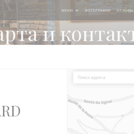
МЕНЮ
ФОТОГРАФИИ
ОТЗЫВЫ
арта и контак
ARD
((открывается в новом окне))
z