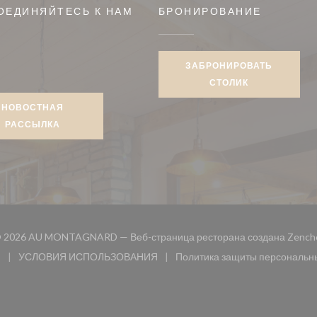
ОЕДИНЯЙТЕСЬ К НАМ
БРОНИРОВАНИЕ
ЗАБРОНИРОВАТЬ
book ((открывается в новом окне))
СТОЛИК
НОВОСТНАЯ
РАССЫЛКА
 2026 AU MONTAGNARD — Веб-страница ресторана создана
Zench
и
УСЛОВИЯ ИСПОЛЬЗОВАНИЯ
Политика защиты персональн
 окне))
((открывается в новом окне))
((открыв