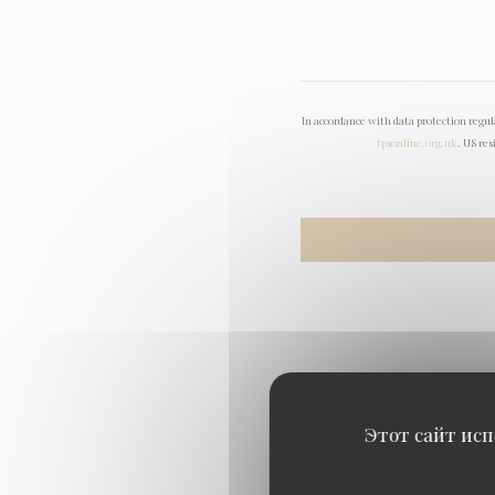
In accordance with data protection regu
tpsonline.org.uk
. US res
Этот сайт исп