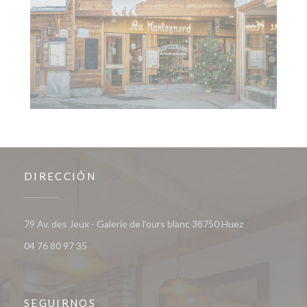
DIRECCIÓN
((abre en una 
79 Av. des Jeux - Galerie de l'ours blanc 38750 Huez
04 76 80 97 35
SEGUIRNOS