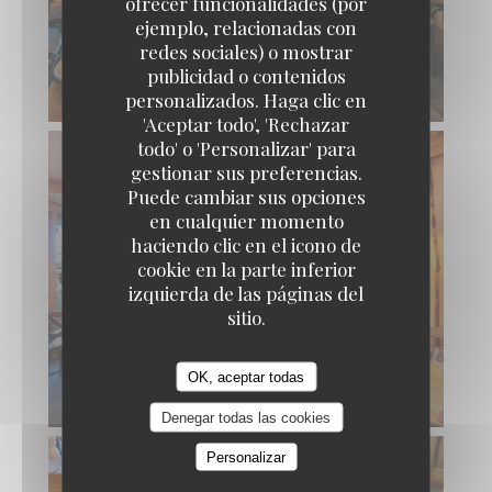
ofrecer funcionalidades (por
ejemplo, relacionadas con
redes sociales) o mostrar
publicidad o contenidos
personalizados. Haga clic en
AU MONTAGNARD
'Aceptar todo', 'Rechazar
todo' o 'Personalizar' para
gestionar sus preferencias.
Puede cambiar sus opciones
en cualquier momento
haciendo clic en el icono de
cookie en la parte inferior
izquierda de las páginas del
sitio.
OK, aceptar todas
Denegar todas las cookies
Personalizar