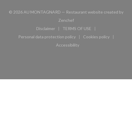
© 2026 AU MONTAGNARD — Restaurant website created by
((opens in a new window))
Zenchef
Disclaimer
TERMS OF USE
((opens in a new window))
((opens in a new window))
Personal data protection policy
Cookies policy
((opens in a new window))
((opens in a new 
Accessibility
((opens in a new window))