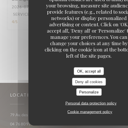
your browsing, measure site audienc
2026-07-18
- 19:15 - GUESTS 6
provide features (e.g., related to soci
SERVICE
:
5
/5
AMBIANCE
:
4
/5
FOOD
:
5
/5
VALUE
:
networks) or display personalized
4
/5
advertising or content. Click on 'OK
accept all', 'Deny all' or 'Personalize' 
manage your preferences. You can
1
2
3
change your choices at any time by
clicking on the cookie icon at the bot
left of the site pages.
OK, accept all
Deny all cookies
Personalize
LOCATION
Personal data protection policy
Cookie management policy
((opens in a n
79 Av. des Jeux - Galerie de l'ours blanc 38750 Huez
04 76 80 97 35