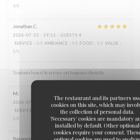
4
/5
Jonathan
C
2026-07-23
- 19:15 - GUESTS 4
SERVICE
:
5
/5
AMBIANCE
:
5
/5
FOOD
:
5
/5
VALUE
:
5
/5
Toujours bon et le service est toujours chouette
M
The restaurant and its partners us
2026-07-20
- 19:00 - GUESTS 6
cookies on this site, which may invol
SERVICE
:
5
/5
AMBIANCE
:
5
/5
FOOD
:
5
/5
VALUE
:
the collection of personal data.
'Necessary' cookies are mandatory a
5
/5
installed by default. Other optional
cookies require your consent. Thes
optional cookies are used to analyz
Bérengère
A