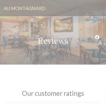
Personalizing your cookie choices
AU MONTAGNARD
Reviews
Face
Our customer ratings