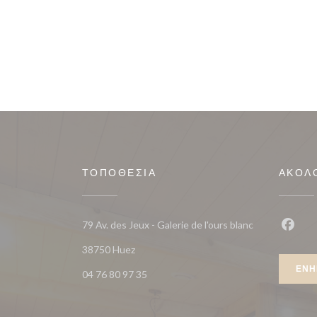
ΤΟΠΟΘΕΣΊΑ
ΑΚΟΛ
79 Av. des Jeux - Galerie de l'ours blanc
Faceb
((ανοίγει σε νέο παράθυρο))
38750 Huez
ΕΝΗ
04 76 80 97 35