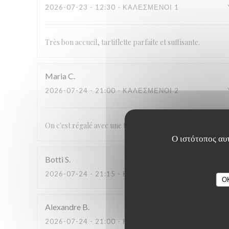
2026-07-23
- 12:30 - ΚΑΛΕΣΜΈΝΟΙ 1
Très bon accueil, tartiflette parfaite et suffisante.
Maria
C
2026-07-24
- 21:00 - ΚΑΛΕΣΜΈΝΟΙ 2
On c'est régalé avec une très bonne fondue le seul bémol c'e
Ο ιστότοπος αυτ
Botti
S
2026-07-24
- 21:15 - ΚΑΛΕΣΜΈΝΟΙ 5
O
Alexandre
B
2026-07-24
- 21:00 - ΚΑΛΕΣΜΈΝΟΙ 2