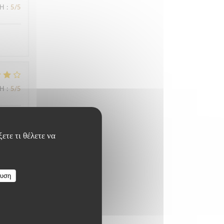
ΜΉ
:
5
/5
ΜΉ
:
5
/5
ετε τι θέλετε να
ΜΉ
:
4
/5
ευση
ΜΉ
:
4
/5