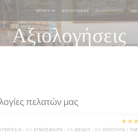
ΜΕΝΟΎ
ΦΩΤΟΓΡΑΦΊΕΣ
ΑΞΙΟΛΟΓΉΣΕΙΣ
ΧΆΡ
Αξιολογήσεις
λογίες πελατών μας
ΥΠΗΡΕΣΊΑ
:
3
/5
ΑΤΜΌΣΦΑΙΡΑ
:
3
/5
ΜΕΝΟΎ
:
2
/5
ΠΟΙΌΤΗΤΑ / ΤΙ