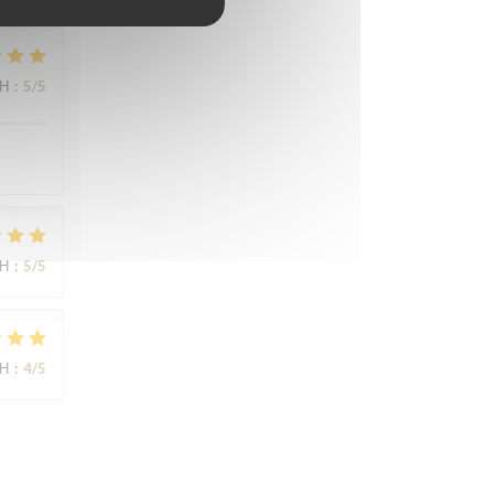
ΜΉ
:
5
/5
ΜΉ
:
5
/5
ΜΉ
:
4
/5