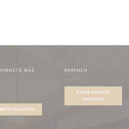
ΟΥΘΉΣΤΕ ΜΑΣ
ΚΡΆΤΗΣΗ
ΚΆΝΤΕ ΚΡΆΤΗΣΗ
ook ((ανοίγει σε νέο παράθυρο))
ΤΡΑΠΕΖΙΟΎ
ΜΕΡΩΤΙΚΌ ΔΕΛΤΊΟ