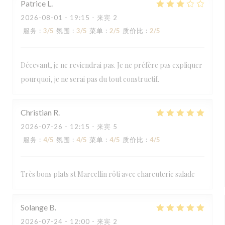
Patrice
L
2026-08-01
- 19:15 - 来宾 2
服务
:
3
/5
氛围
:
3
/5
菜单
:
2
/5
质价比
:
2
/5
Décevant, je ne reviendrai pas. Je ne préfère pas expliquer
pourquoi, je ne serai pas du tout constructif.
Christian
R
2026-07-26
- 12:15 - 来宾 5
服务
:
4
/5
氛围
:
4
/5
菜单
:
4
/5
质价比
:
4
/5
Très bons plats st Marcellin rôti avec charcuterie salade
Solange
B
2026-07-24
- 12:00 - 来宾 2