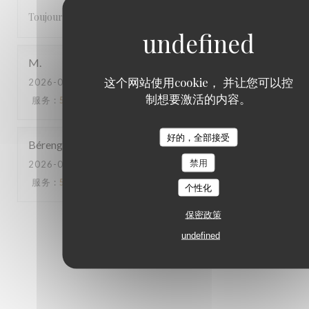
Toujours bon et le service est toujours chouette
M
这个网站使用cookie， 并让您可以控
2026-07-20
- 19:00 - 来宾 6
制想要激活的内容。
服务
:
5
/5
氛围
:
5
/5
菜单
:
5
/5
质价比
:
5
/5
好的，全部接受
Bérengère
A
禁用
2026-07-18
- 19:15 - 来宾 6
服务
:
5
/5
氛围
:
4
/5
菜单
:
5
/5
质价比
:
4
/5
个性化
保密政策
1
2
3
undefined