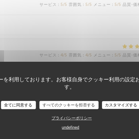
サービス
:
5
/5
雰囲気
:
5
/5
メニュー
:
5
/5
品質-価
サービス
:
4
/5
雰囲気
:
4
/5
メニュー
:
5
/5
品質-価
st la petitesse des lieux.
ーを利用しております。お客様自身でクッキー利用の設定
す。
AU MONTAGNARD
全てに同意する
すべてのクッキーを拒否する
カスタマイズする
サービス
:
4
/5
雰囲気
:
4
/5
メニュー
:
4
/5
品質-価
プライバシーポリシー
undefined
サービス
:
3
/5
雰囲気
:
3
/5
メニュー
:
5
/5
品質-価