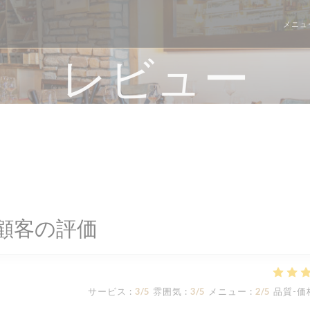
メニュ
レビュー
顧客の評価
サービス
:
3
/5
雰囲気
:
3
/5
メニュー
:
2
/5
品質-価