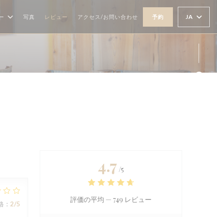
JA
ー
写真
レビュー
アクセス/お問い合わせ
予約
Fa
4.7
/5
評価の平均 —
749 レビュー
格
:
2
/5