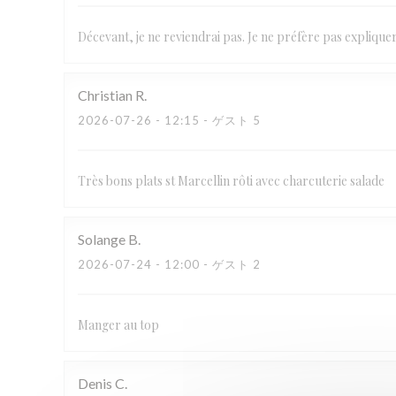
Décevant, je ne reviendrai pas. Je ne préfère pas expliquer
Christian
R
2026-07-26
- 12:15 - ゲスト 5
Très bons plats st Marcellin rôti avec charcuterie salade
Solange
B
2026-07-24
- 12:00 - ゲスト 2
Manger au top
Denis
C