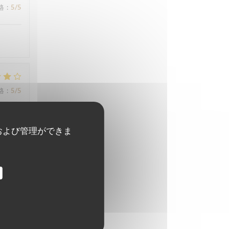
格
:
5
/5
格
:
5
/5
および管理ができま
格
:
4
/5
格
:
4
/5