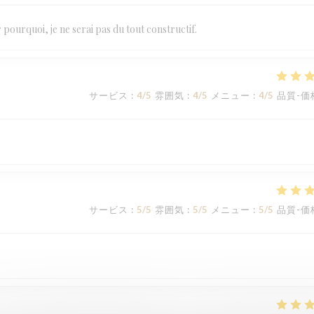
 pourquoi, je ne serai pas du tout constructif.
サービス
:
4
/5
雰囲気
:
4
/5
メニュー
:
4
/5
品質-価
サービス
:
5
/5
雰囲気
:
5
/5
メニュー
:
5
/5
品質-価