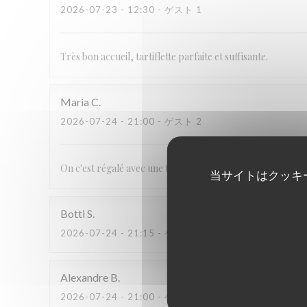
2026-07-23
- 12:30 - ゲスト 1
Très bon accueil, tartiflette parfaite et suffisante.
Maria
C
2026-07-24
- 21:00 - ゲスト 2
On c'est régalé avec une très bonne fondue le seul bémol c'e
当サイトはクッキ
Botti
S
2026-07-24
- 21:15 - ゲスト 5
Alexandre
B
2026-07-24
- 21:00 - ゲスト 2