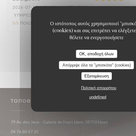
2026-07-18
- 19:15 - ΚΑΛΕΣΜΈΝΟΙ 6
ΥΠΗΡΕΣΊΑ
:
5
/5
ΑΤΜΌΣΦΑΙΡΑ
:
4
/5
ΜΕΝΟΎ
:
Ο ιστότοπος αυτός χρησιμοποιεί "μπισκ
5
/5
ΠΟΙΌΤΗΤΑ / ΤΙΜΉ
:
4
/5
(cookies) και σας επιτρέπει να ελέγξετε
θέλετε να ενεργοποιήσετε
1
2
3
OK, αποδοχή όλων
Απόρριψε όλα τα "μπισκότα" (cookies)
Εξατομίκευση
Πολιτική απορρήτου
undefined
ΤΟΠΟΘΕΣΊΑ
((ανοίγει σε νέ
79 Av. des Jeux - Galerie de l'ours blanc 38750 Huez
04 76 80 97 35