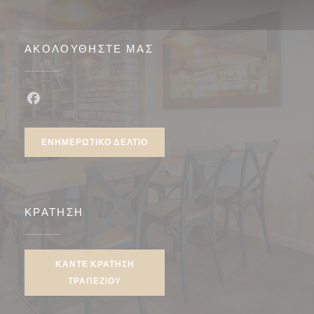
ΑΚΟΛΟΥΘΉΣΤΕ ΜΑΣ
Facebook ((ανοίγει σε νέο παράθυρο))
ΕΝΗΜΕΡΩΤΙΚΌ ΔΕΛΤΊΟ
ΚΡΆΤΗΣΗ
ΚΆΝΤΕ ΚΡΆΤΗΣΗ
ΤΡΑΠΕΖΙΟΎ