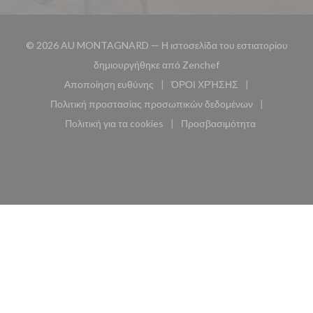
© 2026 AU MONTAGNARD — Η ιστοσελίδα του εστιατορίου
((ανοίγει σε νέο παρά
δημιουργήθηκε από
Zenchef
Αποποίηση ευθύνης
ΌΡΟΙ ΧΡΉΣΗΣ
((ανοίγει σε νέο παράθυρο))
((ανοίγει σε νέο παράθυ
Πολιτική προστασίας προσωπικών δεδομένων
((ανοίγει σε νέο παράθυρο))
Πολιτική για τα cookies
Προσβασιμότητα
((ανοίγει σε νέο παράθυρο))
((ανοίγει σε νέο παρά