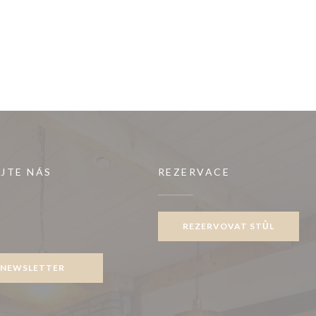
JTE NÁS
REZERVACE
REZERVOVAT STŮL
ook ((otevře se v novém okně))
NEWSLETTER