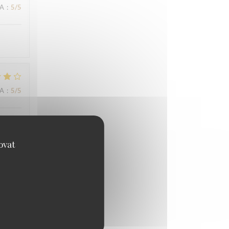
NA
:
5
/5
NA
:
5
/5
ovat
NA
:
4
/5
NA
:
4
/5