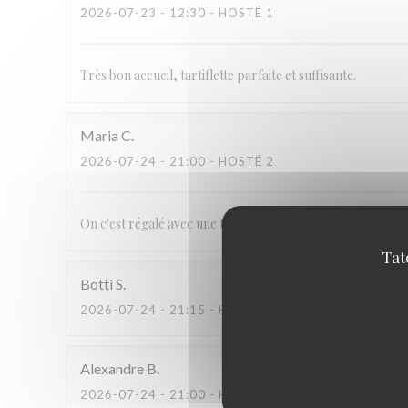
2026-07-23
- 12:30 - HOSTÉ 1
Très bon accueil, tartiflette parfaite et suffisante.
Maria
C
2026-07-24
- 21:00 - HOSTÉ 2
On c'est régalé avec une très bonne fondue le seul bémol c'e
Tat
Botti
S
2026-07-24
- 21:15 - HOSTÉ 5
Alexandre
B
2026-07-24
- 21:00 - HOSTÉ 2