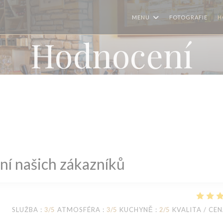
MENU
FOTOGRAFIE
H
Hodnocení
í našich zákazníků
SLUŽBA
:
3
/5
ATMOSFÉRA
:
3
/5
KUCHYNĚ
:
2
/5
KVALITA / CE