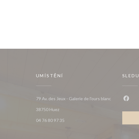
UMÍSTĚNÍ
SLEDU
79 Av. des Jeux - Galerie de l'ours blanc
Faceb
((otevře se v novém okně))
38750 Huez
04 76 80 97 35