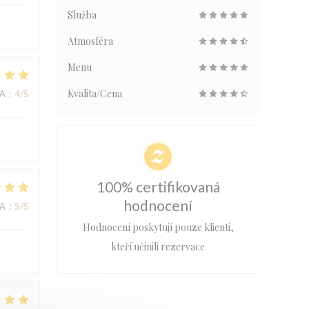
Služba
Atmosféra
Menu
Kvalita/Cena
NA
:
4
/5
100% certifikovaná
hodnocení
NA
:
5
/5
Hodnocení poskytují pouze klienti,
kteří učinili rezervace