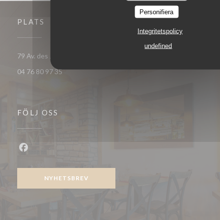
Personifiera
PLATS
Integritetspolicy
undefined
((öppnas i ett 
79 Av. des Jeux - Galerie de l'ours blanc 38750 Huez
04 76 80 97 35
FÖLJ OSS
Facebook ((öppnas i ett nytt fönster))
NYHETSBREV