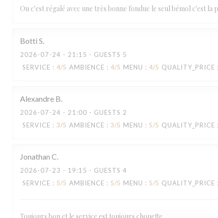
On c'est régalé avec une très bonne fondue le seul bémol c'est la pe
Botti
S
2026-07-24
- 21:15 - GUESTS 5
SERVICE
:
4
/5
AMBIENCE
:
4
/5
MENU
:
4
/5
QUALITY_PRICE
Alexandre
B
AU MONTAGNARD
2026-07-24
- 21:00 - GUESTS 2
SERVICE
:
3
/5
AMBIENCE
:
3
/5
MENU
:
5
/5
QUALITY_PRICE
Jonathan
C
2026-07-23
- 19:15 - GUESTS 4
SERVICE
:
5
/5
AMBIENCE
:
5
/5
MENU
:
5
/5
QUALITY_PRICE
Toujours bon et le service est toujours chouette