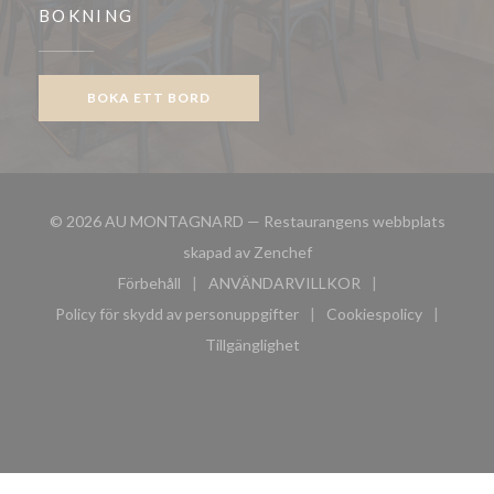
BOKNING
BOKA ETT BORD
© 2026 AU MONTAGNARD — Restaurangens webbplats
((öppnas i ett nytt fönster)
skapad av
Zenchef
Förbehåll
ANVÄNDARVILLKOR
((öppnas i ett nytt fönster))
((öppnas i ett nytt fönster))
Policy för skydd av personuppgifter
Cookiespolicy
((öppnas i ett nytt fönster))
((öppnas i ett n
Tillgänglighet
((öppnas i ett nytt fönster))