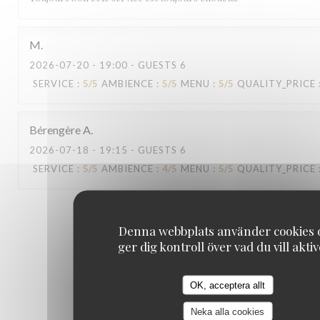
M
2026-07-20
- 19:00 - GUESTS 6
SERVICE
:
5
/5
AMBIENCE
:
5
/5
MENU
:
5
/5
QUALITY_PRICE
Bérengère
A
2026-07-18
- 19:15 - GUESTS 6
SERVICE
:
5
/5
AMBIENCE
:
4
/5
MENU
:
5
/5
QUALITY_PRICE
1
2
3
Denna webbplats använder cookies 
ger dig kontroll över vad du vill akti
OK, acceptera allt
Neka alla cookies