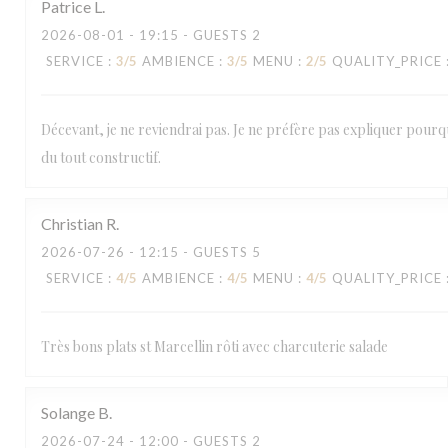
Patrice
L
2026-08-01
- 19:15 - GUESTS 2
SERVICE
:
3
/5
AMBIENCE
:
3
/5
MENU
:
2
/5
QUALITY_PRICE
Décevant, je ne reviendrai pas. Je ne préfère pas expliquer pourqu
du tout constructif.
Christian
R
2026-07-26
- 12:15 - GUESTS 5
SERVICE
:
4
/5
AMBIENCE
:
4
/5
MENU
:
4
/5
QUALITY_PRICE
Très bons plats st Marcellin rôti avec charcuterie salade
Solange
B
2026-07-24
- 12:00 - GUESTS 2