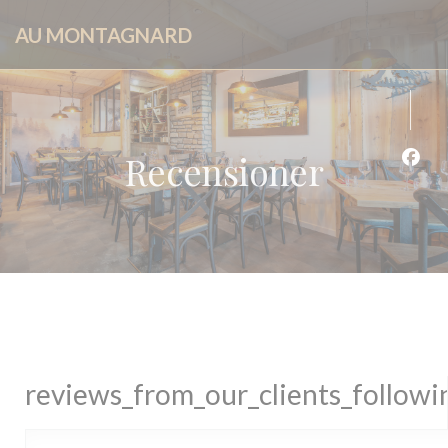
Cookie- hanteringspanel
AU MONTAGNARD
Recensioner
Faceb
reviews_from_our_clients_follow