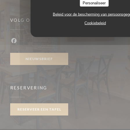
Personaliseer
Beleid voor de bescherming van persoonsge
VOLG ONS
Cookiebeleid
Facebook ((opent in een nieuw venster))
NIEUWSBRIEF
RESERVERING
RESERVEER EEN TAFEL