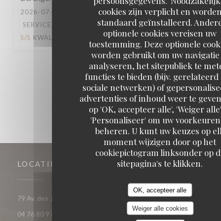
persoonsgegevens. 'Noodzakelijk
cookies zijn verplicht en worde
2026-07-18
- 19:15 - GASTEN 6
standaard geïnstalleerd. Ander
SERVICE
:
5
/5
ATMOSFEER
:
4
/5
KEUKEN
:
optionele cookies vereisen uw
5
/5
KWALITEIT / PRIJS
:
4
/5
toestemming. Deze optionele cook
worden gebruikt om uw navigatie 
analyseren, het sitepubliek te met
1
2
3
functies te bieden (bijv. gerelateerd
sociale netwerken) of gepersonalis
advertenties of inhoud weer te geven
op 'OK, accepteer alle', 'Weiger alle'
'Personaliseer' om uw voorkeuren
beheren. U kunt uw keuzes op el
moment wijzigen door op het
cookiepictogram linksonder op d
sitepagina's te klikken.
LOCATIE
OK, accepteer alle
((opent in een 
79 Av. des Jeux - Galerie de l'ours blanc 38750 Huez
Weiger alle cookies
04 76 80 97 35