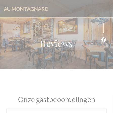
Cookies beheer paneel
AU MONTAGNARD
Reviews
Face
Onze gastbeoordelingen