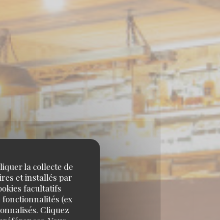
iquer la collecte de
res et installés par
okies facultatifs
RD
 fonctionnalités (ex
sonnalisés. Cliquez