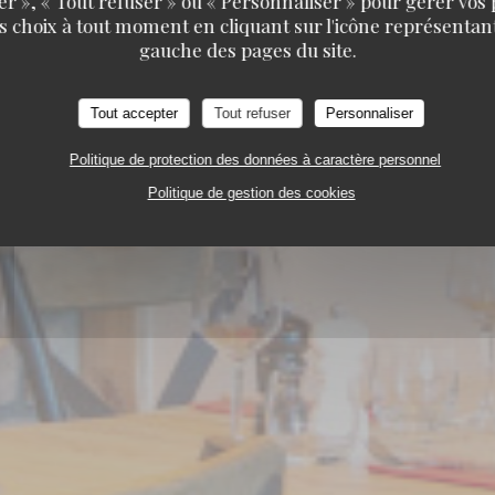
er », « Tout refuser » ou « Personnaliser » pour gérer vos
s choix à tout moment en cliquant sur l'icône représentant
AU MONTAGNARD
gauche des pages du site.
RESTAURANT TRADITIONNEL
Tout accepter
Tout refuser
Personnaliser
 AV. DES JEUX - GALERIE DE L'OURS BLANC 38750
Politique de protection des données à caractère personnel
Politique de gestion des cookies