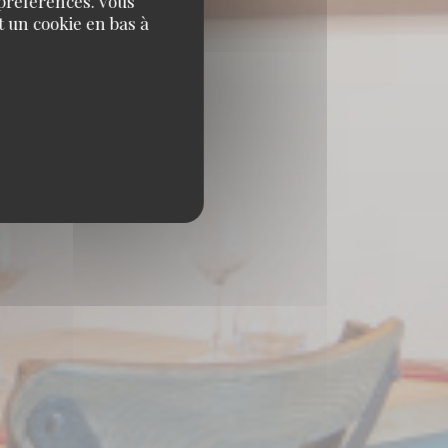
 préférences. Vous
 un cookie en bas à
 HUEZ