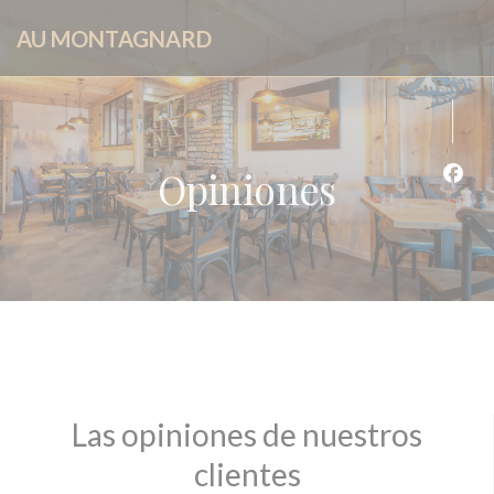
Personalización de sus opciones de cookies
AU MONTAGNARD
Opiniones
Face
Las opiniones de nuestros
clientes