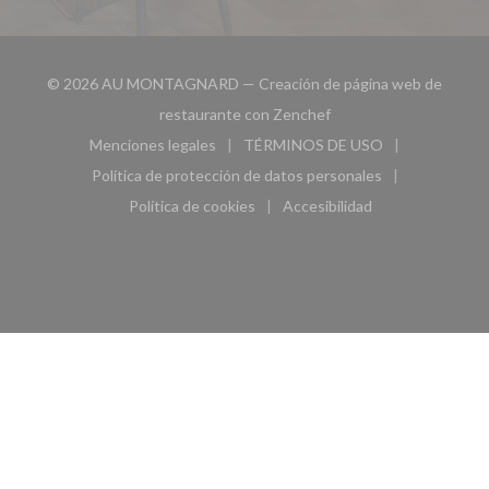
© 2026 AU MONTAGNARD — Creación de página web de
((abre en una nueva ven
restaurante con
Zenchef
Menciones legales
TÉRMINOS DE USO
((abre en una nueva ventana))
((abre en una nueva ven
Política de protección de datos personales
((abre en una nueva ventana))
Política de cookies
Accesibilidad
((abre en una nueva ventana))
((abre en una nueva ven