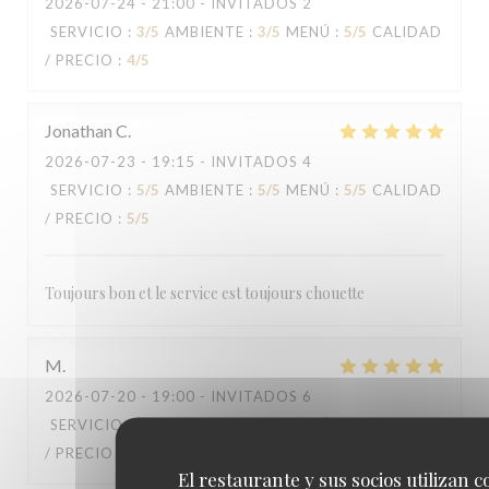
2026-07-24
- 21:00 - INVITADOS 2
SERVICIO
:
3
/5
AMBIENTE
:
3
/5
MENÚ
:
5
/5
CALIDAD
/ PRECIO
:
4
/5
Jonathan
C
2026-07-23
- 19:15 - INVITADOS 4
SERVICIO
:
5
/5
AMBIENTE
:
5
/5
MENÚ
:
5
/5
CALIDAD
/ PRECIO
:
5
/5
Toujours bon et le service est toujours chouette
M
2026-07-20
- 19:00 - INVITADOS 6
SERVICIO
:
5
/5
AMBIENTE
:
5
/5
MENÚ
:
5
/5
CALIDAD
/ PRECIO
:
5
/5
El restaurante y sus socios utilizan c