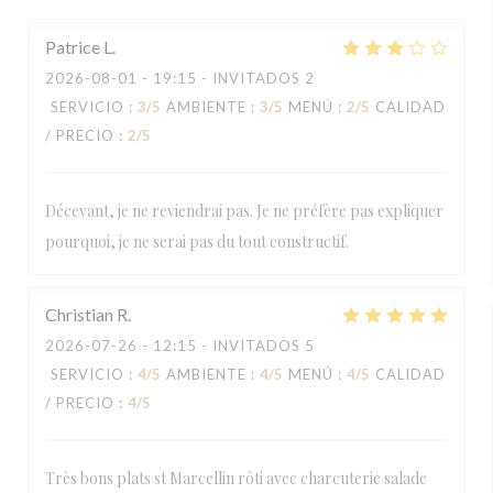
Patrice
L
2026-08-01
- 19:15 - INVITADOS 2
SERVICIO
:
3
/5
AMBIENTE
:
3
/5
MENÚ
:
2
/5
CALIDAD
/ PRECIO
:
2
/5
Décevant, je ne reviendrai pas. Je ne préfère pas expliquer
pourquoi, je ne serai pas du tout constructif.
Christian
R
2026-07-26
- 12:15 - INVITADOS 5
SERVICIO
:
4
/5
AMBIENTE
:
4
/5
MENÚ
:
4
/5
CALIDAD
/ PRECIO
:
4
/5
Très bons plats st Marcellin rôti avec charcuterie salade