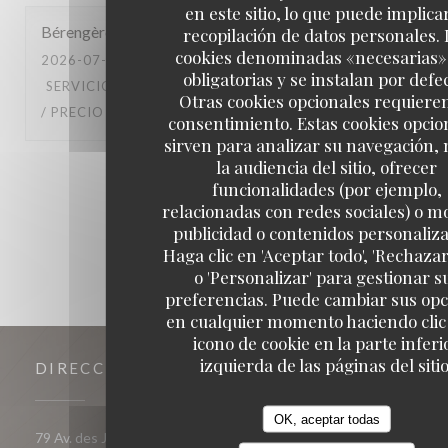
en este sitio, lo que puede implicar
Bérengère
A
recopilación de datos personales. 
cookies denominadas «necesarias»
2026-07-18
- 19:15 - INVITADOS 6
obligatorias y se instalan por defe
SERVICIO
:
5
/5
AMBIENTE
:
4
/5
MENÚ
:
5
/5
CALIDAD
Otras cookies opcionales requiere
/ PRECIO
:
4
/5
consentimiento. Estas cookies opcio
sirven para analizar su navegación,
la audiencia del sitio, ofrecer
1
2
3
funcionalidades (por ejemplo,
relacionadas con redes sociales) o m
publicidad o contenidos personaliz
Haga clic en 'Aceptar todo', 'Rechazar
o 'Personalizar' para gestionar s
preferencias. Puede cambiar sus op
en cualquier momento haciendo clic 
icono de cookie en la parte inferi
izquierda de las páginas del sitio
DIRECCIÓN
OK, aceptar todas
((abre en una 
79 Av. des Jeux - Galerie de l'ours blanc 38750 Huez